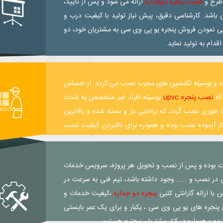
 طرح و
قیمت پنجره دوجداره
ارائه می شود و پس از تایید،
ی شود. پروسه تولید حدودا ۵ تا ۸ روز می باشد. کارشناسی دقیق، پیش نیاز تولید با کیفیت درب و
تاپ قبل از قطعی نمودن فروش پنجره یو پی وی سی به مشتریان خود، دو
قدام به تولید نماید.
ه و بوسیله تکنسین های مجرب نصب می گردد. از حساس
که
نصب پنجره upvc
بوسیله افراد غیر متخصص به شدت
 می آورد. پنجره دو جداره upvc میبایست طوری نصب گردد که براحتی باز و بسته شده و بالاترین
کار آزموده نصب بوده و همواره برای بالابردن کیفیت نصب
.
یت بوده و پس از نصب و تحویل هر پروژه، سرویس خدمات
ر نصب و ..... وجود داشته باشد، تیم فنی به سرعت در
با ارائه گارانتی کتبی
پنجره دو جداره
،کیفیت خدمات و
پنجره های یو پی وی سی ، یکبار و برای یک عمر بایستی
رده و همواره در کنار مشتریان محترم هستیم.