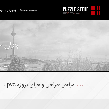
صفحه نخست
پنجره ی آلوم
مراحل طراحی واجرای پروژه upvc