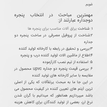
شویم.
مهمترین مباحث در انتخاب پنجره
دوجداره عبارتند از:
۱: شناخت
یراق آلات مناسب برای پنجره ها
۲:شناخت از
پروفیل مصرفی
در ساخت پنجره دو
جداره
۳:بررسی و تحقیق در رابطه با
کارخانه تولید کننده
۴:اطلاع از
ماشین آلات تولید کننده درب و پنجره
۵: استفاده از تیم نصب کارآزموده
۶: بررسی
قیمت پنجره دو جداره upvc
محصول در
مقایسه با سایر کارخانه های تولید کننده
در این جا ما به مبحث یرتقآلات که یکی از اصلی
ترین آیتم های تعیین کننده در کیفیت محصول می
باشد میپردازیم همانطور که میدانیم با گران شدن
نرخ ارز، بعضی از تولید کنندگان برای کاهش هزینه