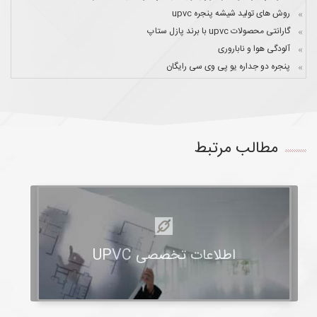
روش های تولید شیشه پنجره upvc
گارانتی محصولات upvc با برند پازل ستاپ
آلودگی هوا و ناباروری
پنجره دو جداره یو پی وی سی رایگان
مطالب مرتبط
اطلاعات تخصصی UPVC