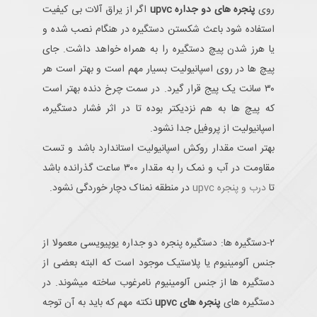
روی
پنجره های دو جداره upvc
اگر از یراق آلات بی کیفیت
استفاده شود باعث شکستن دستگیره در هنگام نصب شده و
یا هرز شدن پیچ دستگیره را به همراه خواهد داشت. جای
پیچ ها در روی اسپانیولیت بسیار مهم است و بهتر است هر
۳۰ سانت یک پیج قرار گیرد. در سمت چرخ دنده بهتر است
که پیچ ها به هم نزدیکتر بوده تا در اثر فشار دستگیره،
اسپانیولیت از پروفیل جدا نشود.
بهتر است مقدار روکش اسپانیولیت استاندارد باشد و تست
مقاومت در آب و نمک را به مقدار ۳۰۰ ساعت گذرانده باشد
تا
درب و پنجره upvc
در منطقه نمناک دچار خوردگی نشود.
۲-دستگیره ها: دستگیره پنجره دو جداره یو‎پی‎وی‎سی معمولا از
جنس آلومینیوم یا پلاستیک موجود است که البته بعضی از
دستگیره ها از جنس آلومینیوم نامرغوب ساخته میشوند. در
دستگیره های
پنجره های upvc
نکته مهم که باید به آن توجه