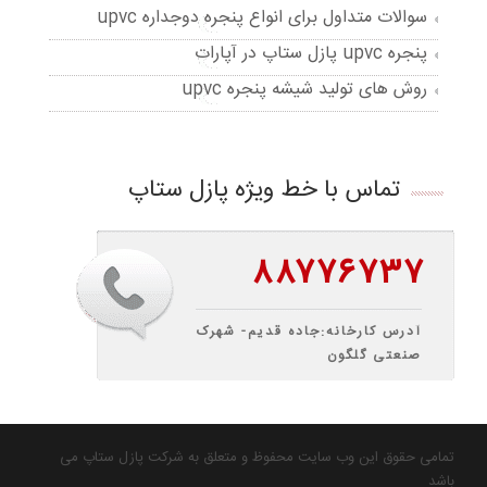
سوالات متداول برای انواع پنجره دوجداره upvc
پنجره upvc پازل ستاپ در آپارات
روش های تولید شیشه پنجره upvc
تماس با خط ویژه پازل ستاپ
۸۸۷۷۶۷۳۷
آدرس کارخانه:جاده قدیم- شهرک
صنعتی گلگون
تمامی حقوق این وب سایت محفوظ و متعلق به شرکت پازل ستاپ می
باشد