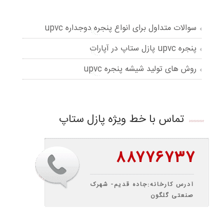
سوالات متداول برای انواع پنجره دوجداره upvc
پنجره upvc پازل ستاپ در آپارات
روش های تولید شیشه پنجره upvc
تماس با خط ویژه پازل ستاپ
۸۸۷۷۶۷۳۷
آدرس کارخانه:جاده قدیم- شهرک
صنعتی گلگون