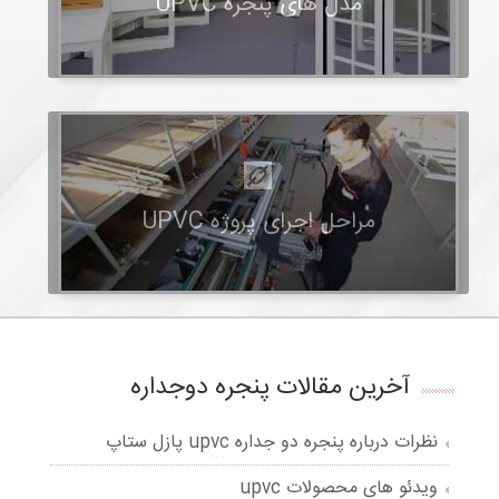
مدل های پنجره UPVC
مراحل اجرای پروژه UPVC
آخرین مقالات پنجره دوجداره
نظرات درباره پنجره دو جداره upvc پازل ستاپ
ویدئو های محصولات upvc