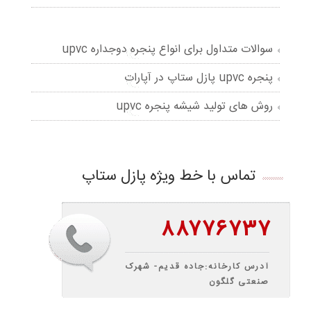
سوالات متداول برای انواع پنجره دوجداره upvc
پنجره upvc پازل ستاپ در آپارات
روش های تولید شیشه پنجره upvc
تماس با خط ویژه پازل ستاپ
۸۸۷۷۶۷۳۷
آدرس کارخانه:جاده قدیم- شهرک
صنعتی گلگون