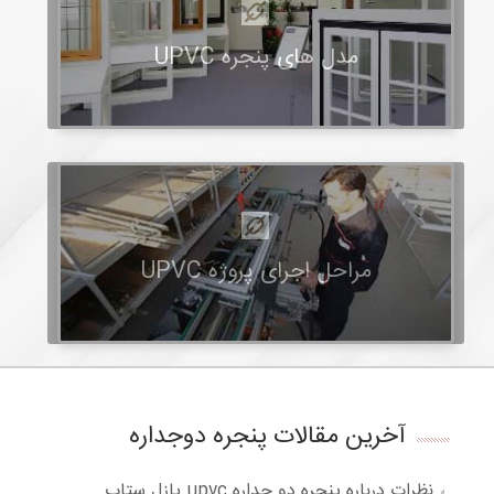
مدل های پنجره UPVC
مراحل اجرای پروژه UPVC
آخرین مقالات پنجره دوجداره
نظرات درباره پنجره دو جداره upvc پازل ستاپ