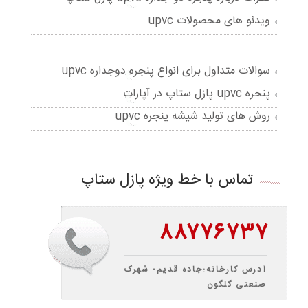
ویدئو های محصولات upvc
سوالات متداول برای انواع پنجره دوجداره upvc
پنجره upvc پازل ستاپ در آپارات
روش های تولید شیشه پنجره upvc
تماس با خط ویژه پازل ستاپ
۸۸۷۷۶۷۳۷
آدرس کارخانه:جاده قدیم- شهرک
صنعتی گلگون