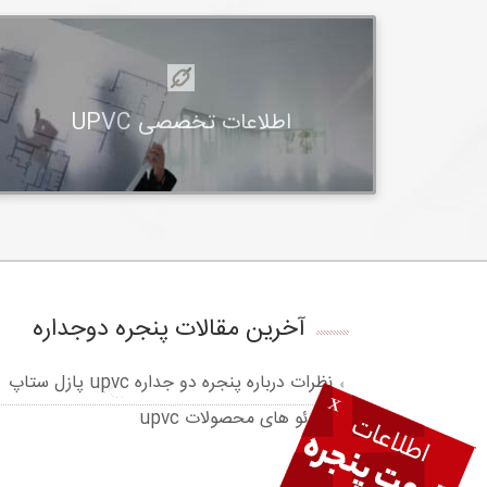
اطلاعات تخصصی UPVC
آخرین مقالات پنجره دوجداره
نظرات درباره پنجره دو جداره upvc پازل ستاپ
X
ویدئو های محصولات upvc