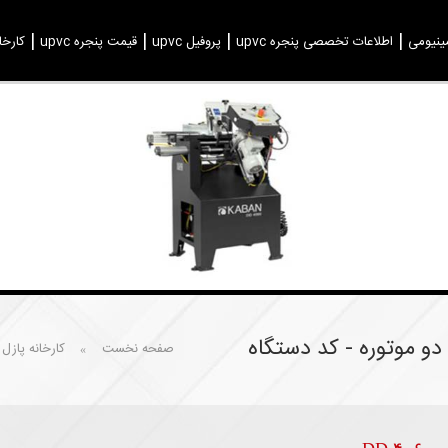
ینیومی
اطلاعات تخصصی پنجره upvc
پروفیل upvc
قیمت پنجره upvc
کارخا
دو موتوره - کد دستگاه
صفحه نخست
کارخانه پازل
»