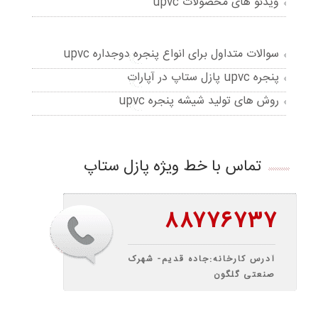
ویدئو های محصولات upvc
سوالات متداول برای انواع پنجره دوجداره upvc
پنجره upvc پازل ستاپ در آپارات
روش های تولید شیشه پنجره upvc
تماس با خط ویژه پازل ستاپ
۸۸۷۷۶۷۳۷
آدرس کارخانه:جاده قدیم- شهرک
صنعتی گلگون